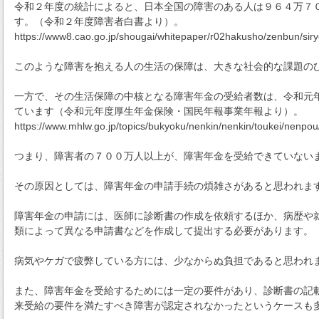
令和２年度の統計によると、日本全国の障害のある人は９６４万７
す。（令和２年度障害者白書より）。
https://www8.cao.go.jp/shougai/whitepaper/r02hakusho/zenbun/sir
このような障害を抱える人の生活の保障は、大きな社会的な課題の
一方で、その生活保障の中核となる障害年金の受給者数は、令和元
ています（令和元年度厚生年金保険・国民年報事業年報より）。
https://www.mhlw.go.jp/topics/bukyoku/nenkin/nenkin/toukei/nenpou
つまり、障害者の７００万人以上が、障害年金を受給できていない
その原因としては、障害年金の申請手続の煩雑さがあると思われま
障害年金の申請には、医師に診断書の作成を依頼するほか、病歴や
類によって異なる申請書などを作成して提出する必要があります。
病気やケガで疲弊している方には、少なからぬ負担であると思われ
また、障害年金を受給するためには一定の要件があり、診断書の記
来受給の要件を満たすべき障害が認定されなかったというケースも