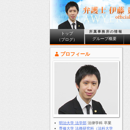
所属事務所の情報
トップ
グループ概要
（ブログ）
プロフィール
明治大学 法学部
法律学科 卒業
専修大学 法務研究科（法科大学