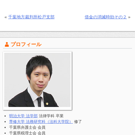
«
千葉地方裁判所松戸支部
借金の消滅時効その２
»
プロフィール
明治大学 法学部
法律学科 卒業
専修大学 法務研究科（法科大学院）
修了
千葉県弁護士会 会員
千葉県税理士会 会員