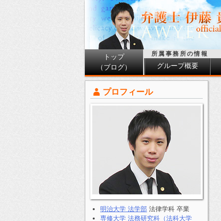
所属事務所の情報
トップ
グループ概要
（ブログ）
プロフィール
明治大学 法学部
法律学科 卒業
専修大学 法務研究科（法科大学