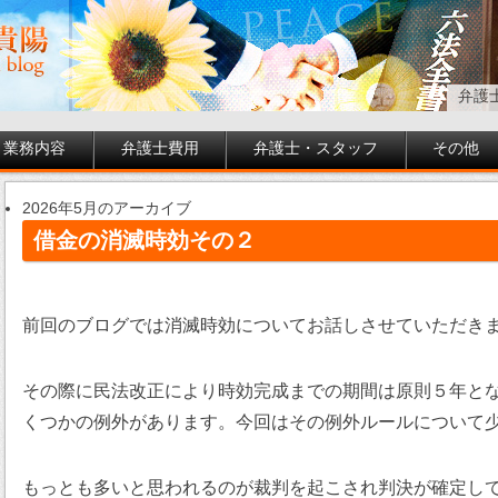
弁護
業務内容
弁護士費用
弁護士・スタッフ
その他
2026年5月のアーカイブ
借金の消滅時効その２
前回のブログでは消滅時効についてお話しさせていただき
その際に民法改正により時効完成までの期間は原則５年と
くつかの例外があります。今回はその例外ルールについて
もっとも多いと思われるのが裁判を起こされ判決が確定し