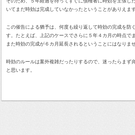
そのため、５年経過を待ってすぐに債権者に時効を主張し
いてまだ時効は完成していなかったということがありえま
この催告による猶予は、何度も繰り返して時効の完成を防
す。たとえば、上記のケースでさらに５年４カ月の時点で
また時効の完成が６カ月延長されるということにはなりま
時効のルールは案外複雑だったりするので、迷ったらまず
と思います。