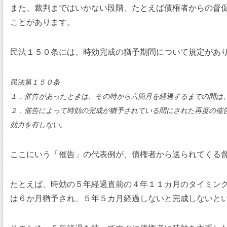
また、裁判まではいかない段階、たとえば債権者からの督
ことがあります。
民法１５０条には、時効完成の猶予期間について規定があ
民法第１５０条
１．催告があったときは、その時から六箇月を経過するまでの間は
２．催告によって時効の完成が猶予されている間にされた再度の催
効力を有しない。
ここにいう「催告」の代表例が、債権者から送られてくる
たとえば、時効の５年経過直前の４年１１カ月のタイミン
は６か月猶予され、５年５カ月経過しないと完成しないと