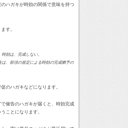
促のハガキが時効の関係で意味を持つ
ります。
、時効は、完成しない。
告は、前項の規定による時効の完成猶予の
督促のハガキなどになります。
グで催告のハガキが届くと、時効完成
いうことになります。