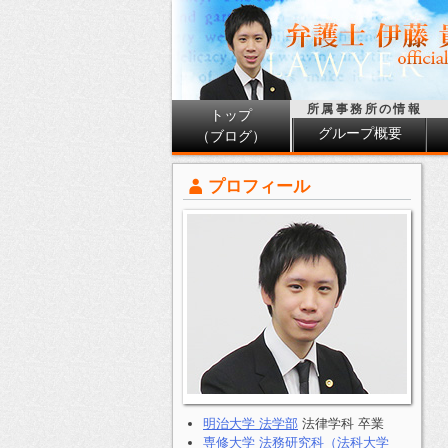
所属事務所の情報
トップ
グループ概要
（ブログ）
プロフィール
明治大学 法学部
法律学科 卒業
専修大学 法務研究科（法科大学