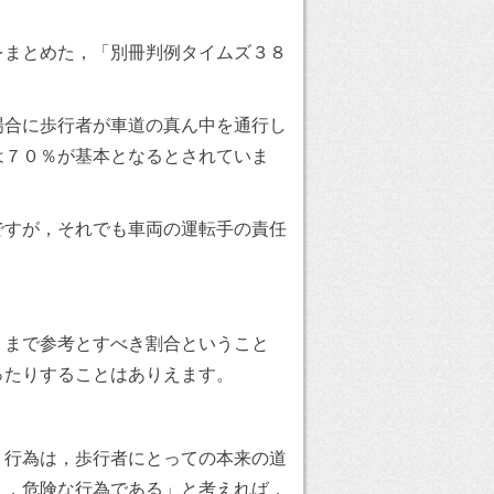
をまとめた，「別冊判例タイムズ３８
場合に歩行者が車道の真ん中を通行し
は７０％が基本となるとされていま
ですが，それでも車両の運転手の責任
くまで参考とすべき割合ということ
ったりすることはありえます。
う行為は，歩行者にとっての本来の道
り，危険な行為である」と考えれば，