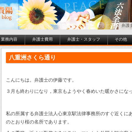
弁護
業務内容
弁護士費用
弁護士・スタッフ
その他
八重洲さくら通り
こんにちは。弁護士の伊藤です。
３月も終わりになり，東京もようやく春めいた暖かさにな
私の所属する弁護士法人心東京駅法律事務所のすぐ近くに
のとおり桜の名所であります。