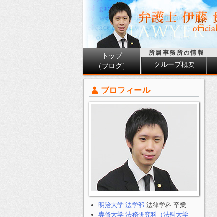
所属事務所の情報
トップ
グループ概要
（ブログ）
プロフィール
明治大学 法学部
法律学科 卒業
専修大学 法務研究科（法科大学