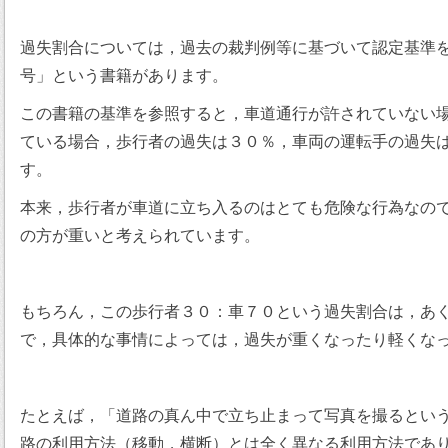
過失割合については，過去の裁判例等に基づいて認定基準
号」という書籍があります。
この書籍の基準を参照すると，車道通行が許されていない
ている場合，歩行者の過失は３０％，車両の運転手の過失
す。
本来，歩行者が車道に立ち入るのはとても危険な行為なの
の方が重いと考えられています。
もちろん，この歩行者３０：車７０という過失割合は，あ
で，具体的な事情によっては，過失が重くなったり軽くな
たとえば，「道路の真ん中で立ち止まって写真を撮るとい
路の利用方法（移動，横断）とは全く異なる利用方法であ